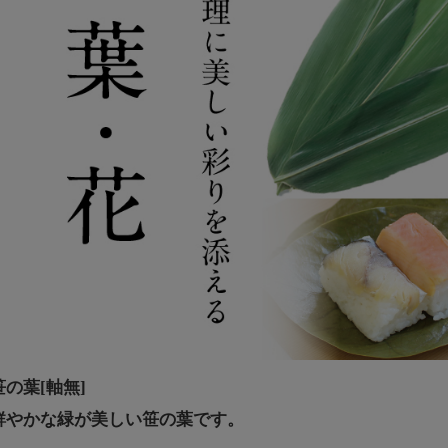
笹の葉[軸無]
鮮やかな緑が美しい笹の葉です。