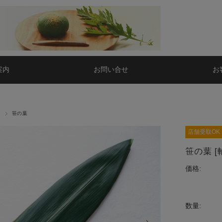
案内
お問い合せ
お
花
笹の葉
店舗受取OK
笹の葉 [
価格:
数量: