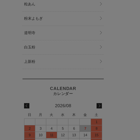
粒あん
粉末よもぎ
道明寺
白玉粉
上新粉
2026/08
日
月
火
水
木
金
土
1
2
3
4
5
6
7
8
9
10
11
12
13
14
15