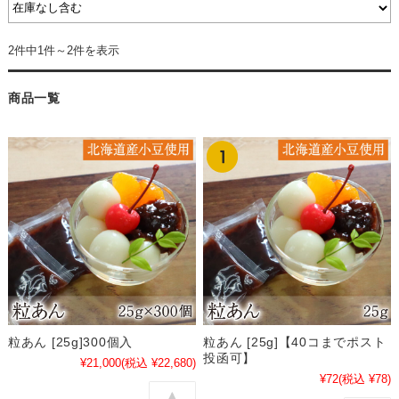
2件中1件～2件を表示
商品一覧
粒あん [25g]300個入
粒あん [25g]【40コまでポスト
投函可】
¥21,000
(税込 ¥22,680)
¥72
(税込 ¥78)