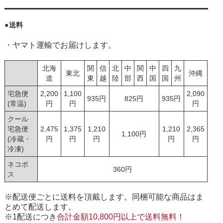
●送料
・ヤマト運輸でお届けします。
北海
関
信
北
中
関
中
四
九
東北
沖縄
道
東
越
陸
部
西
国
国
州
宅急便
2,200
1,100
2,090
935円
825円
935円
(常温)
円
円
円
クール
宅急便
2,475
1,375
1,210
1,210
2,365
1,100円
(冷蔵・
円
円
円
円
円
冷凍)
ネコポ
360円
ス
※配送便ごとに送料を頂戴します。同梱可能な商品はま
とめて配送します。
※1配送につき
合計金額10,800円以上で送料無料！