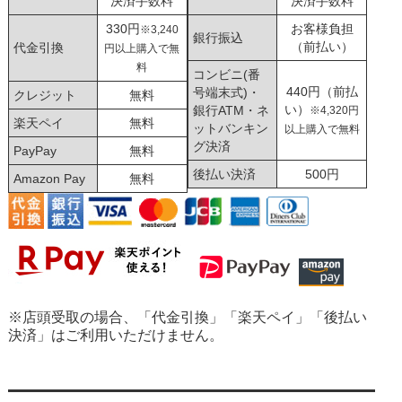
決済手数料
決済手数料
330円
お客様負担
※3,240
銀行振込
（前払い）
代金引換
円以上購入で無
料
コンビニ(番
440円（前払
号端末式)・
クレジット
無料
い）
銀行ATM・ネ
※4,320円
楽天ペイ
無料
ットバンキン
以上購入で無料
グ決済
PayPay
無料
後払い決済
500円
Amazon Pay
無料
※店頭受取の場合、「代金引換」「楽天ペイ」「後払い
決済」はご利用いただけません。