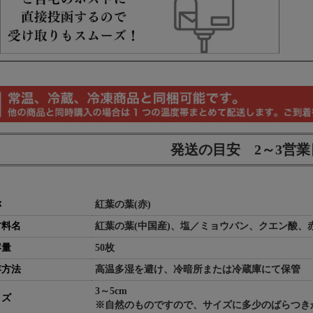
発送の目安 2～3営
称
紅葉の葉(赤)
材料名
紅葉の葉(中国産)、塩／ミョウバン、クエン酸、赤
容量
50枚
存方法
高温多湿を避け、冷暗所または冷蔵庫にて保管
3～5cm
イズ
※自然のものですので、サイズに多少のばらつき