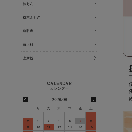
粒あん
粉末よもぎ
道明寺
白玉粉
上新粉
2026/08
日
月
火
水
木
金
土
1
2
3
4
5
6
7
8
9
10
11
12
13
14
15