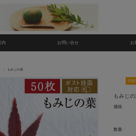
案内
お問い合せ
お
花
もみじの葉
店舗
もみじの
価格:
数量: