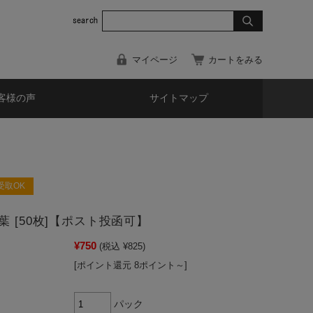
マイページ
カートをみる
客様の声
サイトマップ
受取OK
葉 [50枚]【ポスト投函可】
¥750
(税込 ¥825)
[ポイント還元 8ポイント～]
パック