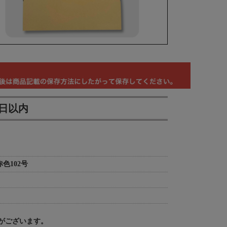
業日以内
色102号
がございます。