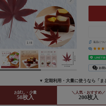
返品につ
1
/
8
▼ 定期利用・大量に使うなら「ま
お試し・少量
＼人気・おすすめ／
50枚入
200枚入