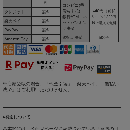
料
コンビニ(番
440円（前払
号端末式)・
クレジット
無料
い）
銀行ATM・ネ
※4,320円
楽天ペイ
無料
ットバンキン
以上購入で無料
グ決済
PayPay
無料
後払い決済
500円
Amazon Pay
無料
※店頭受取の場合、「代金引換」「楽天ペイ」「後払い
決済」はご利用いただけません。
●発送について
基本的には、各商品ページに記載されている「発送の目