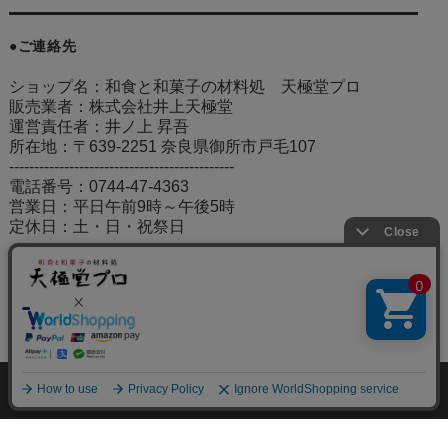
●ご連絡先
ショップ名：和食と和菓子の材料処 天極堂プロ
販売業者：株式会社井上天極堂
運営責任者：井ノ上 昇吾
所在地：〒639-2251 奈良県御所市戸毛107
---------------------------------------------
電話番号：0744-47-4363
営業日：平日午前9時～午後5時
定休日：土・日・祝祭日
個人情報の取り扱いについて
特定商取引法に関する表示
会社案内
Copyrigt （C） 2020 Inouetengyokudo CO.,LTD. All Rights Reserved.