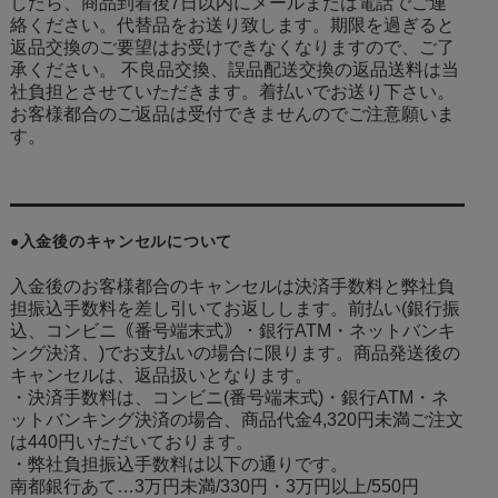
したら、商品到着後7日以内にメールまたは電話でご連
絡ください。代替品をお送り致します。期限を過ぎると
返品交換のご要望はお受けできなくなりますので、ご了
承ください。 不良品交換、誤品配送交換の返品送料は当
社負担とさせていただきます。着払いでお送り下さい。
お客様都合のご返品は受付できませんのでご注意願いま
す。
●入金後のキャンセルについて
入金後のお客様都合のキャンセルは決済手数料と弊社負
担振込手数料を差し引いてお返しします。前払い(銀行振
込、コンビニ｟番号端末式｠・銀行ATM・ネットバンキ
ング決済、
)でお支払いの場合に限ります。商品発送後の
キャンセルは、返品扱いとなります。
・決済手数料は、コンビニ(番号端末式)・銀行ATM・ネ
ットバンキング決済の場合、商品代金4,320円未満ご注文
は440円いただいております。
・弊社負担振込手数料は以下の通りです。
南都銀行あて…3万円未満/330円・3万円以上/550円