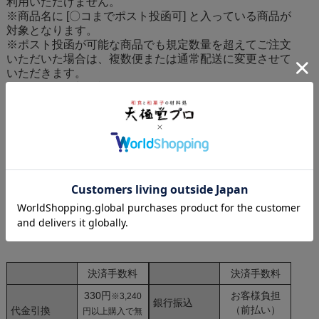
利用いただけません。
※商品名に [〇コまでポスト投函可] と入っている商品が
対象となります。
※ポスト投函が可能な商品でも規定数量を超えてご注文
いただいた場合は、複数便または通常配送に変更させて
いただきます。
その場合は送料を訂正したメールをお送りしますのでご
確認ください。
・店頭受取をお選びいただけます。
受取可能日を折り返しメールします。１週間以内に引取
りをお願いいたします。
●お支払い方法
決済手数料
決済手数料
330円
お客様負担
※3,240
銀行振込
（前払い）
代金引換
円以上購入で無