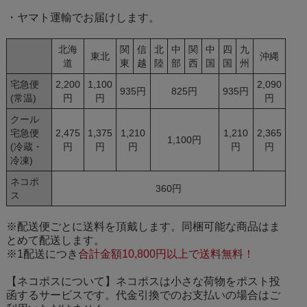
・ヤマト運輸でお届けします。
北海
関
信
北
中
関
中
四
九
東北
沖縄
道
東
越
陸
部
西
国
国
州
宅急便
2,200
1,100
2,090
935円
825円
935円
(常温)
円
円
円
クール
宅急便
2,475
1,375
1,210
1,210
2,365
1,100円
(冷蔵・
円
円
円
円
円
冷凍)
ネコポ
360円
ス
※配送便ごとに送料を頂戴します。同梱可能な商品はま
とめて配送します。
※1配送につき
合計金額10,800円以上で送料無料！
【ネコポスについて】ネコポスは小さな荷物をポスト投
函するサービスです。代金引換でのお支払いの場合はご