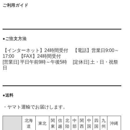
ご利用ガイド
●ご注文方法
【インターネット】24時間受付 【電話】営業日9:00～
17:00 【FAX】24時間受付
[営業日] 平日午前9時～午後5時 [定休日] 土・日・祝祭
日
●送料
・ヤマト運輸でお届けします。
北海
関
信
北
中
関
中
四
九
東北
沖縄
道
東
越
陸
部
西
国
国
州