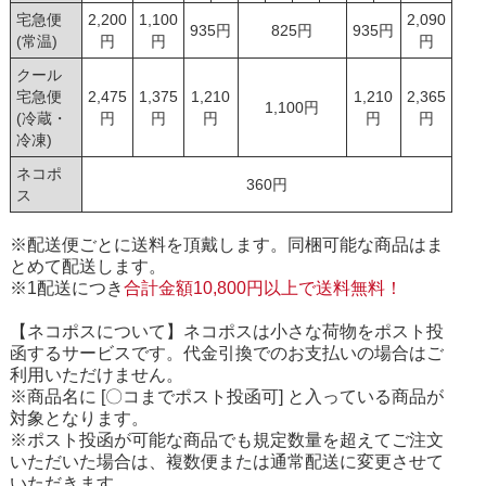
宅急便
2,200
1,100
2,090
935円
825円
935円
(常温)
円
円
円
クール
宅急便
2,475
1,375
1,210
1,210
2,365
1,100円
(冷蔵・
円
円
円
円
円
冷凍)
ネコポ
360円
ス
※配送便ごとに送料を頂戴します。同梱可能な商品はま
とめて配送します。
※1配送につき
合計金額10,800円以上で送料無料！
【ネコポスについて】ネコポスは小さな荷物をポスト投
函するサービスです。代金引換でのお支払いの場合はご
利用いただけません。
※商品名に [〇コまでポスト投函可] と入っている商品が
対象となります。
※ポスト投函が可能な商品でも規定数量を超えてご注文
いただいた場合は、複数便または通常配送に変更させて
いただきます。