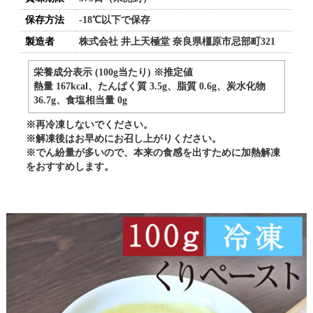
保存方法
-18℃以下で保存
製造者
株式会社 井上天極堂 奈良県橿原市忌部町321
栄養成分表示 (100g当たり) ※推定値
熱量 167kcal、たんぱく質 3.5g、脂質 0.6g、炭水化物
36.7g、食塩相当量 0g
※再冷凍しないでください。
※解凍後はお早めにお召し上がりください。
※でん紛量が多いので、本来の食感を出すために加熱解凍
をおすすめします。