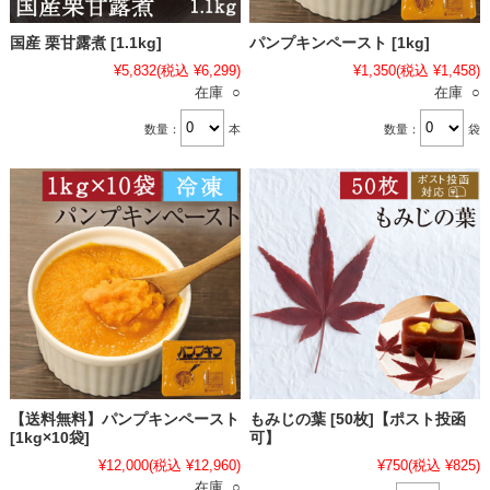
国産 栗甘露煮 [1.1kg]
パンプキンペースト [1kg]
¥5,832
(税込 ¥6,299)
¥1,350
(税込 ¥1,458)
在庫 ○
在庫 ○
数量：
本
数量：
袋
【送料無料】パンプキンペースト
もみじの葉 [50枚]【ポスト投函
[1kg×10袋]
可】
¥12,000
(税込 ¥12,960)
¥750
(税込 ¥825)
在庫 ○