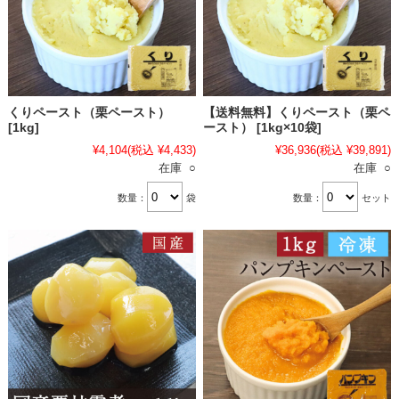
くりペースト（栗ペースト）
【送料無料】くりペースト（栗ペ
[1kg]
ースト） [1kg×10袋]
¥4,104
(税込 ¥4,433)
¥36,936
(税込 ¥39,891)
在庫 ○
在庫 ○
数量：
袋
数量：
セット