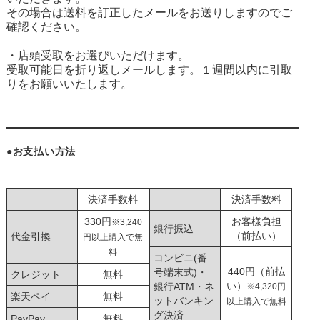
その場合は送料を訂正したメールをお送りしますのでご
確認ください。
・店頭受取をお選びいただけます。
受取可能日を折り返しメールします。１週間以内に引取
りをお願いいたします。
●お支払い方法
決済手数料
決済手数料
330円
お客様負担
※3,240
銀行振込
（前払い）
代金引換
円以上購入で無
料
コンビニ(番
440円（前払
号端末式)・
クレジット
無料
い）
銀行ATM・ネ
※4,320円
楽天ペイ
無料
ットバンキン
以上購入で無料
グ決済
PayPay
無料