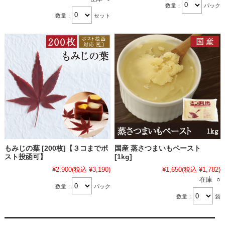
数量：
パック
数量：
セット
もみじの葉 [200枚]【３コまでポ
国産 蒸さつまいもペースト
スト投函可】
[1kg]
¥2,900
(税込 ¥3,190)
¥1,650
(税込 ¥1,782)
在庫 ○
数量：
パック
数量：
袋