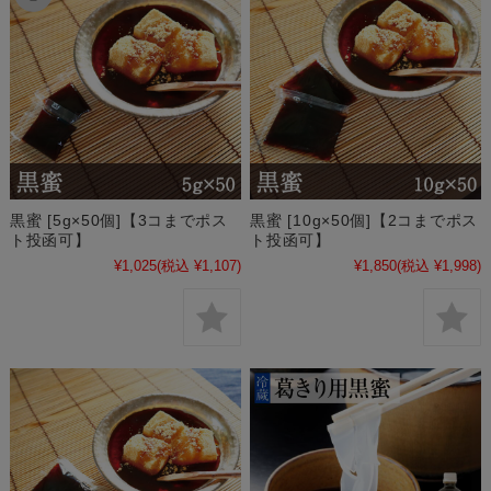
黒蜜 [5g×50個]【3コまでポス
黒蜜 [10g×50個]【2コまでポス
ト投函可】
ト投函可】
¥1,025
(税込 ¥1,107)
¥1,850
(税込 ¥1,998)