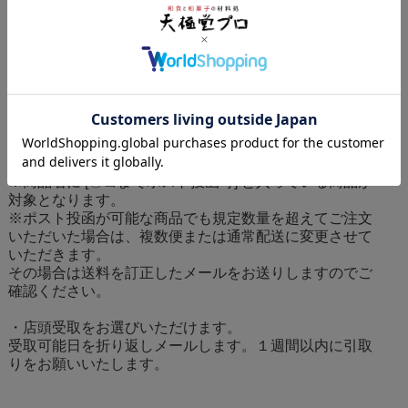
360円
ス
※配送便ごとに送料を頂戴します。同梱可能な商品はま
とめて配送します。
※1配送につき
合計金額10,800円以上で送料無料！
【ネコポスについて】ネコポスは小さな荷物をポスト投
函するサービスです。代金引換でのお支払いの場合はご
利用いただけません。
※商品名に [〇コまでポスト投函可] と入っている商品が
対象となります。
※ポスト投函が可能な商品でも規定数量を超えてご注文
いただいた場合は、複数便または通常配送に変更させて
いただきます。
その場合は送料を訂正したメールをお送りしますのでご
確認ください。
・店頭受取をお選びいただけます。
受取可能日を折り返しメールします。１週間以内に引取
りをお願いいたします。