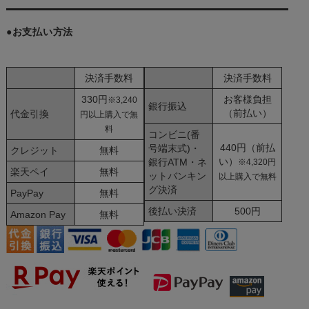
●お支払い方法
決済手数料
決済手数料
330円
お客様負担
※3,240
銀行振込
（前払い）
代金引換
円以上購入で無
料
コンビニ(番
440円（前払
号端末式)・
クレジット
無料
い）
銀行ATM・ネ
※4,320円
楽天ペイ
無料
ットバンキン
以上購入で無料
グ決済
PayPay
無料
後払い決済
500円
Amazon Pay
無料