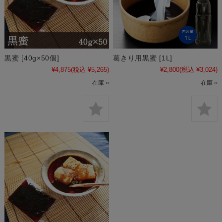
黒蜜 [40g×50個]
葛きり用黒蜜 [1L]
¥4,875
(税込 ¥5,265)
¥2,800
(税込 ¥3,024)
在庫 ○
在庫 ○