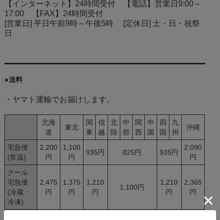
【インターネット】24時間受付 【電話】営業日9:00～
17:00 【FAX】24時間受付
[営業日] 平日午前9時～午後5時 [定休日] 土・日・祝祭
日
●送料
・ヤマト運輸でお届けします。
北海
関
信
北
中
関
中
四
九
東北
沖縄
道
東
越
陸
部
西
国
国
州
宅急便
2,200
1,100
2,090
935円
825円
935円
(常温)
円
円
円
クール
宅急便
2,475
1,375
1,210
1,210
2,365
1,100円
(冷蔵・
円
円
円
円
円
冷凍)
ネコポ