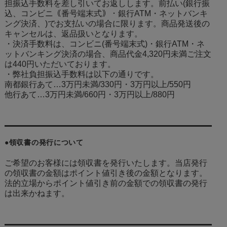
担振込手数料を差し引いてお返しします。前払い(銀行振
込、コンビニ｟番号端末式｠・銀行ATM・ネットバンキ
ング決済、
)でお支払いの場合に限ります。商品発送後の
キャンセルは、返品扱いとなります。
・決済手数料は、コンビニ(番号端末式)・銀行ATM・ネ
ットバンキング決済の場合、商品代金4,320円未満ご注文
は440円いただいております。
・弊社負担振込手数料は以下の通りです。
南都銀行あて…3万円未満/330円・3万円以上/550円
他行あて…3万円未満/660円・3万円以上/880円
●領収書の発行について
ご希望のお客様には領収書を発行いたします。当店発行
の領収書の金額はポイント値引き後の金額となります。
法的立場からポイント値引き前の金額での領収書の発行
は出来かねます。