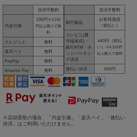
決済手数料
決済手数料
330円
お客様負担
※3,240
銀行振込
（前払い）
代金引換
円以上購入で無
料
コンビニ(番
440円（前払
号端末式)・
クレジット
無料
い）
銀行ATM・ネ
※4,320円
楽天ペイ
無料
ットバンキン
以上購入で無料
グ決済
PayPay
無料
後払い決済
500円
Amazon Pay
無料
※店頭受取の場合、「代金引換」「楽天ペイ」「後払い
決済」はご利用いただけません。