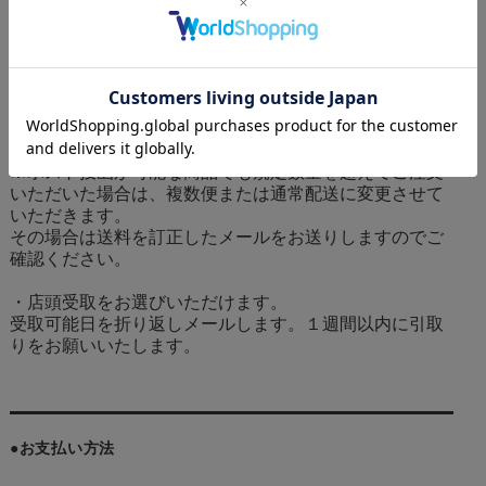
※1配送につき
合計金額10,800円以上で送料無料！
【ネコポスについて】ネコポスは小さな荷物をポスト投
函するサービスです。代金引換でのお支払いの場合はご
利用いただけません。
※商品名に [〇コまでポスト投函可] と入っている商品が
対象となります。
※ポスト投函が可能な商品でも規定数量を超えてご注文
いただいた場合は、複数便または通常配送に変更させて
いただきます。
その場合は送料を訂正したメールをお送りしますのでご
確認ください。
・店頭受取をお選びいただけます。
受取可能日を折り返しメールします。１週間以内に引取
りをお願いいたします。
●お支払い方法