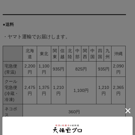
●送料
・ヤマト運輸でお届けします。
北海
関
信
北
中
関
中
四
九
東北
沖縄
道
東
越
陸
部
西
国
国
州
宅急便
2,200
1,100
2,090
935円
825円
935円
(常温)
円
円
円
クール
宅急便
2,475
1,375
1,210
1,210
2,365
1,100円
(冷蔵・
円
円
円
円
円
冷凍)
ネコポ
360円
ス
※配送便ごとに送料を頂戴します。同梱可能な商品はま
とめて配送します。