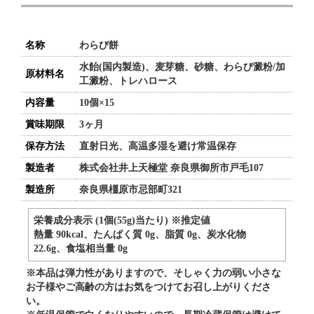
名称
わらび餅
水飴(国内製造)、麦芽糖、砂糖、わらび澱粉/加
原材料名
工澱粉、トレハロース
内容量
10個×15
賞味期限
3ヶ月
保存方法
直射日光、高温多湿を避け常温保存
製造者
株式会社井上天極堂 奈良県御所市戸毛107
製造所
奈良県橿原市忌部町321
栄養成分表示 (1個(55g)当たり) ※推定値
熱量 90kcal、たんぱく質 0g、脂質 0g、炭水化物
22.6g、食塩相当量 0g
※本品は弾力性がありますので、そしゃく力の弱い小さな
お子様やご高齢の方はお気をつけてお召し上がりくださ
い。