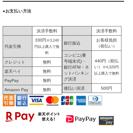
●お支払い方法
決済手数料
決済手数料
330円
お客様負担
※3,240
銀行振込
（前払い）
代金引換
円以上購入で無
料
コンビニ(番
440円（前払
号端末式)・
クレジット
無料
い）
銀行ATM・ネ
※4,320円
楽天ペイ
無料
ットバンキン
以上購入で無料
グ決済
PayPay
無料
後払い決済
500円
Amazon Pay
無料