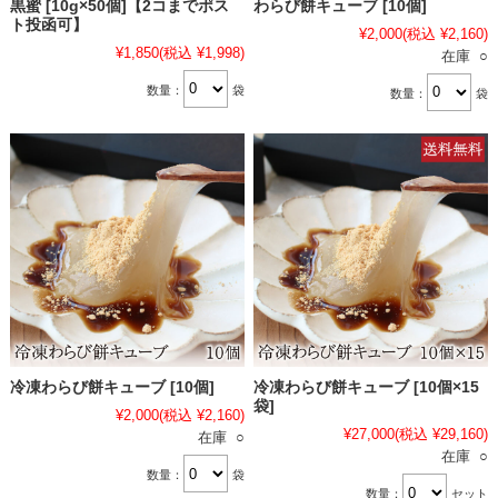
黒蜜 [10g×50個]【2コまでポス
わらび餅キューブ [10個]
ト投函可】
¥2,000
(税込 ¥2,160)
¥1,850
(税込 ¥1,998)
在庫 ○
数量：
袋
数量：
袋
冷凍わらび餅キューブ [10個]
冷凍わらび餅キューブ [10個×15
袋]
¥2,000
(税込 ¥2,160)
¥27,000
(税込 ¥29,160)
在庫 ○
在庫 ○
数量：
袋
数量：
セット