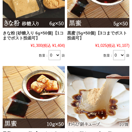
きな粉 [砂糖入り 6g×50個]【1コ
黒蜜 [5g×50個]【3コまでポスト
までポスト投函可】
投函可】
¥1,300
(税込 ¥1,404)
¥1,025
(税込 ¥1,107)
数量：
袋
数量：
袋