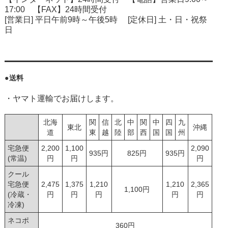
17:00 【FAX】24時間受付
[営業日] 平日午前9時～午後5時 [定休日] 土・日・祝祭
日
●送料
・ヤマト運輸でお届けします。
北海
関
信
北
中
関
中
四
九
東北
沖縄
道
東
越
陸
部
西
国
国
州
宅急便
2,200
1,100
2,090
935円
825円
935円
(常温)
円
円
円
クール
宅急便
2,475
1,375
1,210
1,210
2,365
1,100円
(冷蔵・
円
円
円
円
円
冷凍)
ネコポ
360円