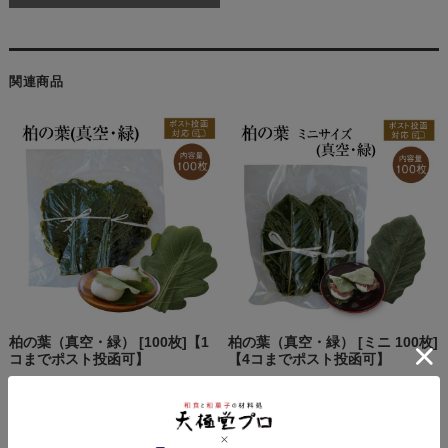
関連商品
柏の葉（真空・緑） [100枚]【1
柏の葉（真空・緑） [ミニ 100枚]
コまでポスト投函可】
【4コまでポスト投函可】
¥1,440
(税込 ¥1,584)
¥1,200
(税込 ¥1,320)
数量：
パック
数量：
パック