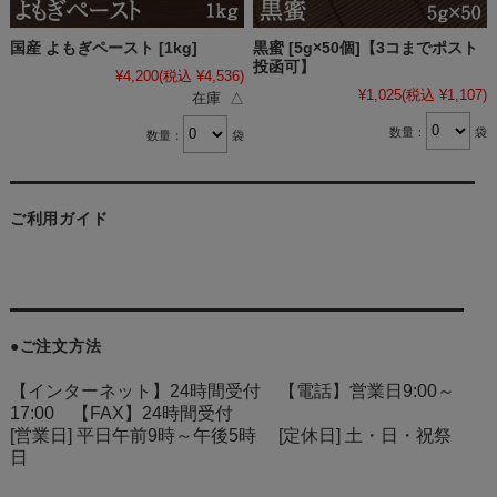
国産 よもぎペースト [1kg]
黒蜜 [5g×50個]【3コまでポスト
投函可】
¥4,200
(税込 ¥4,536)
¥1,025
(税込 ¥1,107)
在庫 △
数量：
袋
数量：
袋
ご利用ガイド
●ご注文方法
【インターネット】24時間受付 【電話】営業日9:00～
17:00 【FAX】24時間受付
[営業日] 平日午前9時～午後5時 [定休日] 土・日・祝祭
日