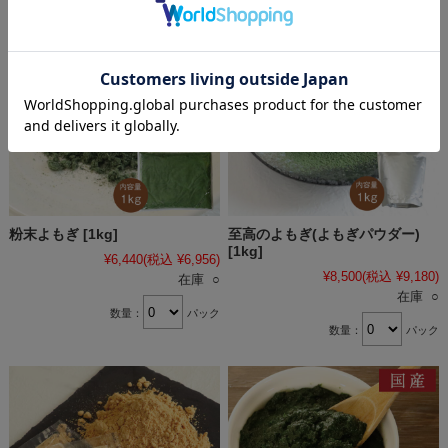
粉末よもぎ [1kg]
至高のよもぎ(よもぎパウダー)
[1kg]
¥6,440
(税込 ¥6,956)
¥8,500
(税込 ¥9,180)
在庫 ○
在庫 ○
数量：
パック
数量：
パック