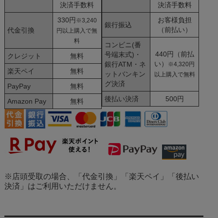
決済手数料
決済手数料
330円
お客様負担
※3,240
銀行振込
（前払い）
代金引換
円以上購入で無
料
コンビニ(番
440円（前払
号端末式)・
クレジット
無料
い）
銀行ATM・ネ
※4,320円
楽天ペイ
無料
ットバンキン
以上購入で無料
グ決済
PayPay
無料
後払い決済
500円
Amazon Pay
無料
※店頭受取の場合、「代金引換」「楽天ペイ」「後払い
決済」はご利用いただけません。