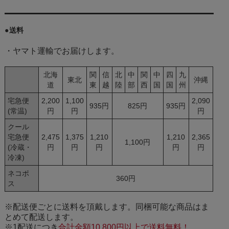
●送料
・ヤマト運輸でお届けします。
北海
関
信
北
中
関
中
四
九
東北
沖縄
道
東
越
陸
部
西
国
国
州
宅急便
2,200
1,100
2,090
935円
825円
935円
(常温)
円
円
円
クール
宅急便
2,475
1,375
1,210
1,210
2,365
1,100円
(冷蔵・
円
円
円
円
円
冷凍)
ネコポ
360円
ス
※配送便ごとに送料を頂戴します。同梱可能な商品はま
とめて配送します。
※1配送につき
合計金額10,800円以上で送料無料！