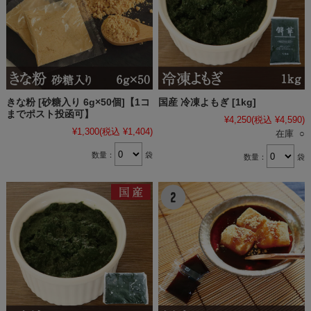
きな粉 [砂糖入り 6g×50個]【1コ
国産 冷凍よもぎ [1kg]
までポスト投函可】
¥4,250
(税込 ¥4,590)
¥1,300
(税込 ¥1,404)
在庫 ○
数量：
袋
数量：
袋