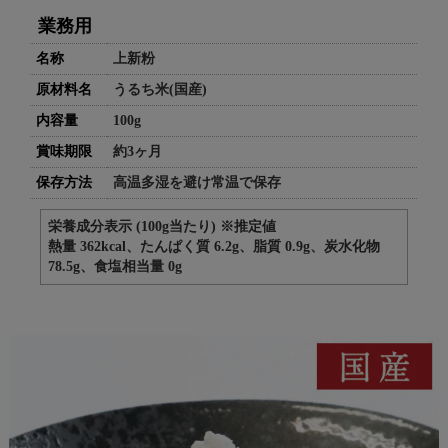
業務用
名称
上新粉
原材料名
うるち米(国産)
内容量
100g
賞味期限
約3ヶ月
保存方法
高温多湿を避け常温で保存
栄養成分表示 (100g当たり) ※推定値
熱量 362kcal、たんぱく質 6.2g、脂質 0.9g、炭水化物
78.5g、食塩相当量 0g