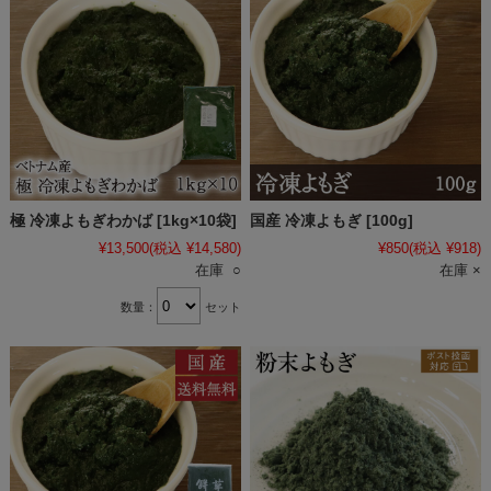
極 冷凍よもぎわかば [1kg×10袋]
国産 冷凍よもぎ [100g]
¥13,500
(税込 ¥14,580)
¥850
(税込 ¥918)
在庫 ○
在庫 ×
数量：
セット