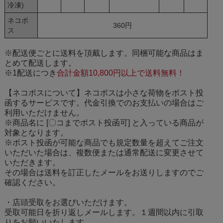
冷凍)
ネコポ
360円
ス
※配送便ごとに送料を頂戴します。同梱可能な商品はま
とめて配送します。
※1配送につき
合計金額10,800円以上で送料無料！
【ネコポスについて】ネコポスは小さな荷物をポスト投
函するサービスです。代金引換でのお支払いの場合はご
利用いただけません。
※商品名に [〇コまでポスト投函可] と入っている商品が
対象となります。
※ポスト投函が可能な商品でも規定数量を超えてご注文
いただいた場合は、複数便または通常配送に変更させて
いただきます。
その場合は送料を訂正したメールをお送りしますのでご
確認ください。
・店頭受取をお選びいただけます。
受取可能日を折り返しメールします。１週間以内に引取
りをお願いいたします。