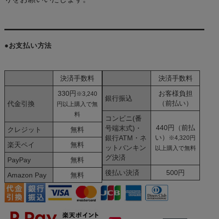
●お支払い方法
決済手数料
決済手数料
330円
お客様負担
※3,240
銀行振込
（前払い）
代金引換
円以上購入で無
料
コンビニ(番
440円（前払
号端末式)・
クレジット
無料
い）
銀行ATM・ネ
※4,320円
楽天ペイ
無料
ットバンキン
以上購入で無料
グ決済
PayPay
無料
後払い決済
500円
Amazon Pay
無料