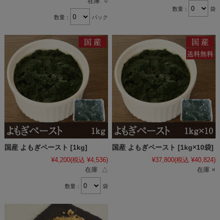
在庫 ○
数量：
袋
数量：
パック
国産 よもぎペースト [1kg]
国産 よもぎペースト [1kg×10袋]
¥4,200
(税込 ¥4,536)
¥37,800
(税込 ¥40,824)
在庫 △
在庫 ×
数量：
袋