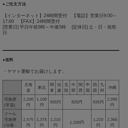
●ご注文方法
【インターネット】24時間受付 【電話】営業日9:00～
17:00 【FAX】24時間受付
[営業日] 平日午前9時～午後5時 [定休日] 土・日・祝祭
日
●送料
・ヤマト運輸でお届けします。
北海
関
信
北
中
関
中
四
九
東北
沖縄
道
東
越
陸
部
西
国
国
州
宅急便
2,200
1,100
2,090
935円
825円
935円
(常温)
円
円
円
クール
宅急便
2,475
1,375
1,210
1,210
2,365
1,100円
(冷蔵・
円
円
円
円
円