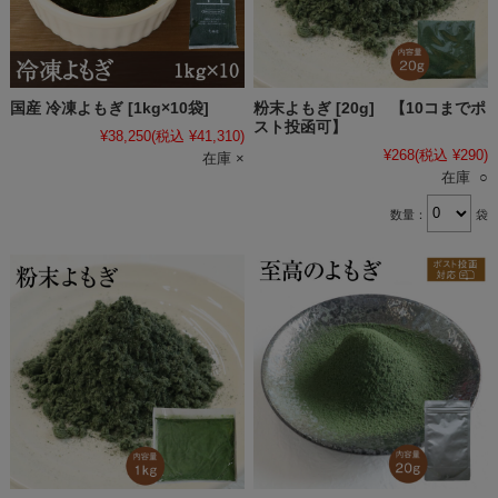
国産 冷凍よもぎ [1kg×10袋]
粉末よもぎ [20g] 【10コまでポ
スト投函可】
¥38,250
(税込 ¥41,310)
¥268
(税込 ¥290)
在庫 ×
在庫 ○
数量：
袋