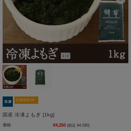
1
/
2
店舗受取OK
国産 冷凍よもぎ [1kg]
¥4,250
価格:
(税込 ¥4,590)