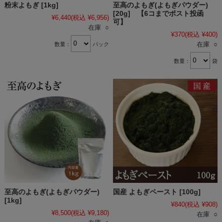
粉末よもぎ [1kg]
至高のよもぎ(よもぎパウダー)
[20g] 【6コまでポスト投函
¥6,440
(税込 ¥6,956)
可】
在庫 ○
¥370
(税込 ¥400)
在庫 ○
数量：
パック
数量：
袋
至高のよもぎ(よもぎパウダー)
国産 よもぎペースト [100g]
[1kg]
¥840
(税込 ¥908)
¥8,500
(税込 ¥9,180)
在庫 ○