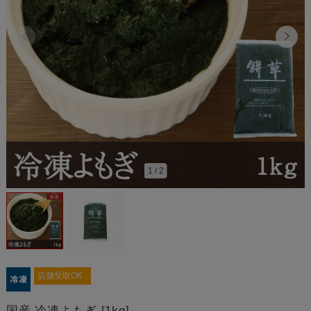
1
/
2
店舗受取OK
国産 冷凍よもぎ [1kg]