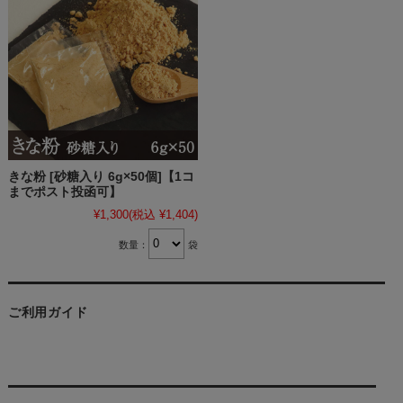
きな粉 [砂糖入り 6g×50個]【1コ
までポスト投函可】
¥1,300
(税込 ¥1,404)
数量：
袋
ご利用ガイド