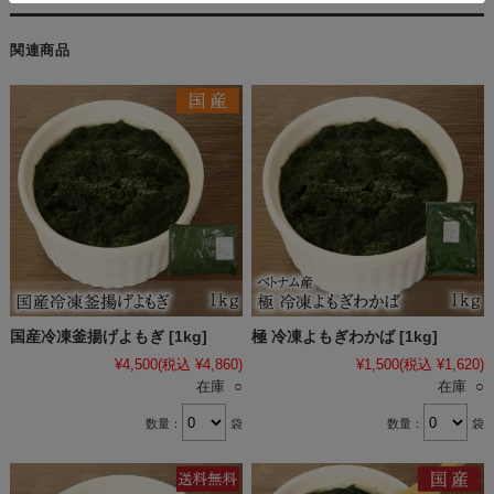
関連商品
国産冷凍釜揚げよもぎ [1kg]
極 冷凍よもぎわかば [1kg]
¥4,500
(税込 ¥4,860)
¥1,500
(税込 ¥1,620)
在庫 ○
在庫 ○
数量：
袋
数量：
袋