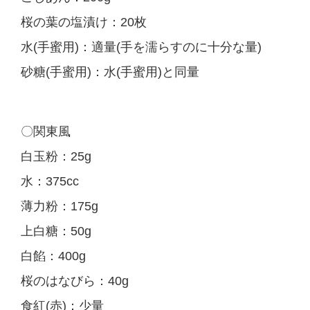
桜の葉の塩漬け：20枚
水(手蜜用)：適量(手を濡らすのに十分な量)
砂糖(手蜜用)：水(手蜜用)と同量
〇関東風
白玉粉：25g
水：375cc
薄力粉：175g
上白糖：50g
白餡：400g
桜のはなびら：40g
食紅(赤)：少量