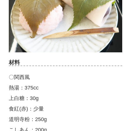
材料
〇関西風
熱湯：375cc
上白糖：30g
食紅(赤)：少量
道明寺粉：250g
こしあん：200g