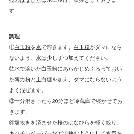
す。
調理
①
白玉粉
を
水
で溶きます。
白玉粉
がダマになら
ないよう、
水
は少しずつ加えてください。
②水で溶いた白玉粉にあらかじめふるっておい
た
薄力粉
と
上白糖
を加え、ダマにならないよう
よく混ぜます。
③十分混ざったら20分ほど冷蔵庫で寝かせてお
きます。
④塩抜きを済ませた
桜のはなびら
を軽く絞り、
キッチンペーパーなどで挟むようにして水気を