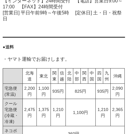
【インターネット】24時間受付 【電話】営業日9:00～
17:00 【FAX】24時間受付
[営業日] 平日午前9時～午後5時 [定休日] 土・日・祝祭
日
●送料
・ヤマト運輸でお届けします。
北海
関
信
北
中
関
中
四
九
東北
沖縄
道
東
越
陸
部
西
国
国
州
宅急便
2,200
1,100
2,090
935円
825円
935円
(常温)
円
円
円
クール
宅急便
2,475
1,375
1,210
1,210
2,365
1,100円
(冷蔵・
円
円
円
円
円
冷凍)
ネコポ
360円