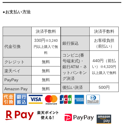
●お支払い方法
決済手数料
決済手数料
330円
お客様負担
※3,240
銀行振込
（前払い）
代金引換
円以上購入で無
料
コンビニ(番
440円（前払
号端末式)・
クレジット
無料
い）
銀行ATM・ネ
※4,320円
楽天ペイ
無料
ットバンキン
以上購入で無料
グ決済
PayPay
無料
後払い決済
500円
Amazon Pay
無料