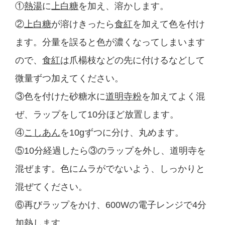
①
熱湯
に
上白糖
を加え、溶かします。
②
上白糖
が溶けきったら
食紅
を加えて色を付け
ます。分量を誤ると色が濃くなってしまいます
ので、
食紅
は爪楊枝などの先に付けるなどして
微量ずつ加えてください。
③色を付けた砂糖水に
道明寺粉
を加えてよく混
ぜ、ラップをして10分ほど放置します。
④
こしあん
を10gずつに分け、丸めます。
⑤10分経過したら③のラップを外し、道明寺を
混ぜます。色にムラがでないよう、しっかりと
混ぜてください。
⑥再びラップをかけ、600Wの電子レンジで4分
加熱します。