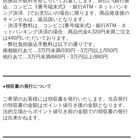
担振込手数料を差し引いてお返しします。前払い(銀行振
込、コンビニ｟番号端末式｠・銀行ATM・ネットバンキ
ング決済、
)でお支払いの場合に限ります。商品発送後の
キャンセルは、返品扱いとなります。
・決済手数料は、コンビニ(番号端末式)・銀行ATM・ネ
ットバンキング決済の場合、商品代金4,320円未満ご注文
は440円いただいております。
・弊社負担振込手数料は以下の通りです。
南都銀行あて…3万円未満/330円・3万円以上/550円
他行あて…3万円未満/660円・3万円以上/880円
●領収書の発行について
ご希望のお客様には領収書を発行いたします。当店発行
の領収書の金額はポイント値引き後の金額となります。
法的立場からポイント値引き前の金額での領収書の発行
は出来かねます。