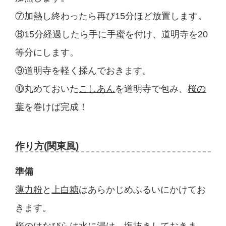
⑦加熱し終わったら再び15分ほど放置します。
⑧15分経過したら手に手蜜を付け、道明寺を20
等分にします。
⑨道明寺を軽く揉んでおきます。
⑩丸めておいた
こしあん
を道明寺で包み、
桜の
葉
を巻けば完成！
作り方(関東風)
準備
薄力粉
と
上白糖
はあらかじめふるいにかけてお
きます。
桜のはなびら
は水に浸け、塩抜きしておきま